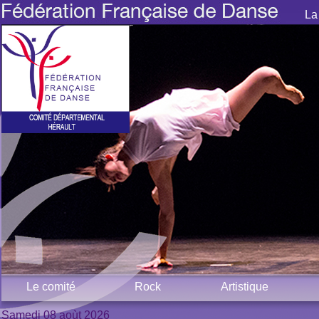
La
Le comité
Rock
Artistique
Samedi 08 aoùt 2026