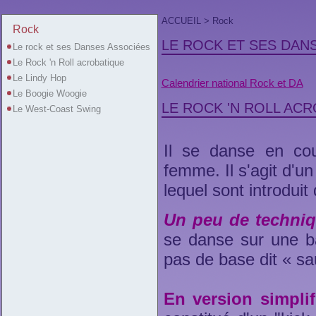
ACCUEIL
> Rock
Rock
LE ROCK ET SES DAN
Le rock et ses Danses Associées
Le Rock 'n Roll acrobatique
Le Lindy Hop
Calendrier national Rock et DA
Le Boogie Woogie
LE ROCK 'N ROLL AC
Le West-Coast Swing
Il se danse en co
femme. Il s'agit d'un
lequel sont introduit
Un peu de techniq
se danse sur une 
pas de base dit « sa
En version simplif