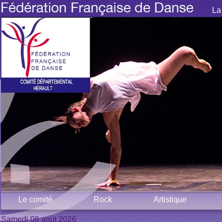
La
Le comité
Rock
Artistique
Samedi 08 aoùt 2026