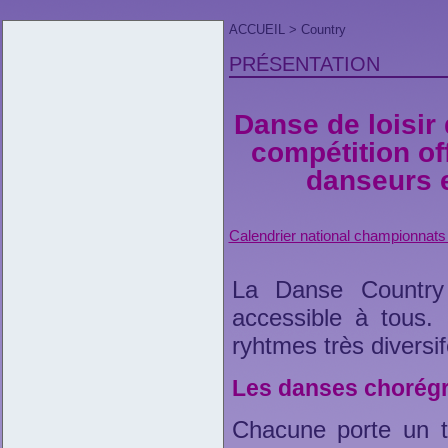
ACCUEIL
> Country
PRÉSENTATION
Danse de loisir
compétition of
danseurs e
Calendrier national championnats
La Danse Country 
accessible à tous.
ryhtmes très diversif
Les danses chorég
Chacune porte un ti