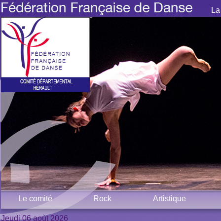
La
Le comité
Rock
Artistique
Jeudi 06 aoùt 2026