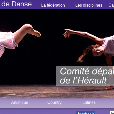
La fédération
Les disciplines
Cal
Artistique
Country
Latines