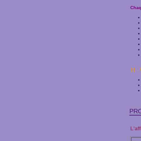
Chaq
11 -
PRO
L'af