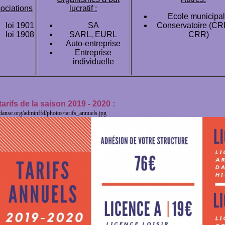
ociations
lucratif :
Ecole municipa
loi 1901
SA
Conservatoire (CR
loi 1908
SARL, EURL
CRR)
Auto-entreprise
Entreprise
individuelle
tarifs de la saison 2019 - 2020 :
ffdanse.org/adminffd/photos/tarifs_annuels.jpg