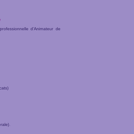
e
rofessionnelle d'Animateur de
cats)
rale).