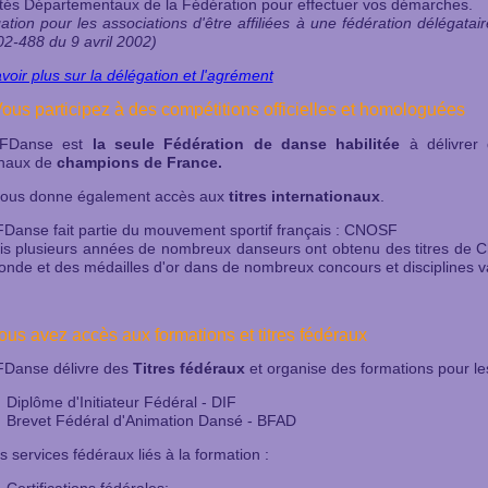
és Départementaux de la Fédération pour effectuer vos démarches.
gation pour les associations d'être affiliées à une fédération délégatair
2-488 du 9 avril 2002)
voir plus sur la délégation et l'agrément
Vous participez à des compétitions officielles et homolog
uées
FDanse est
la seule Fédération de danse habilitée
à délivrer 
onaux de
champions de France.
vous donne également accès aux
titres internationaux
.
Danse fait partie du mouvement sportif français : CNOSF
s plusieurs années de nombreux danseurs ont obtenu des titres de 
nde et des médailles d'or dans de nombreux concours et disciplines v
Vous avez accès aux formations et titres fédéraux
FDanse délivre des
Titres fédéraux
et organise des formations pour le
Diplôme d'Initiateur Fédéral - DIF
Brevet Fédéral d'Animation Dansé - BFAD
s services fédéraux liés à la formation :