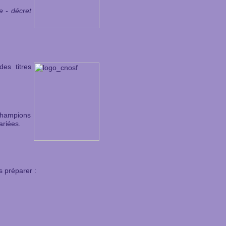
e - décret
des titres
Champions
ariées.
s préparer :