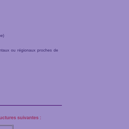
ue)
entaux ou régionaux proches de
ructures suivantes :