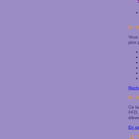
8 - 
Vous 
plus 
Rech
9 - V
Ce la
FFD,
élève
En sa
10 -