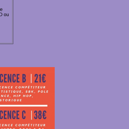
le
D ou