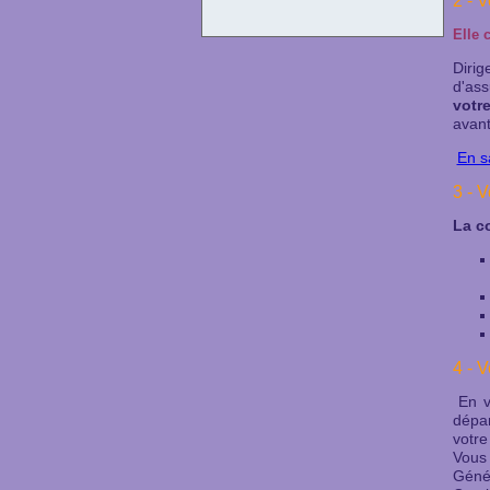
2 - 
Elle 
Dirig
d'as
votr
avan
En s
3 - 
La c
4 - 
En v
dépa
votre
Vous
Génér