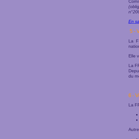
Comit
(obli
n°200
En sa
5 - 
La F
nati
Elle 
La FF
Depui
du mo
6 - 
La F
Autre