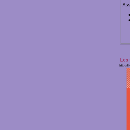
Ass
Les 
http://