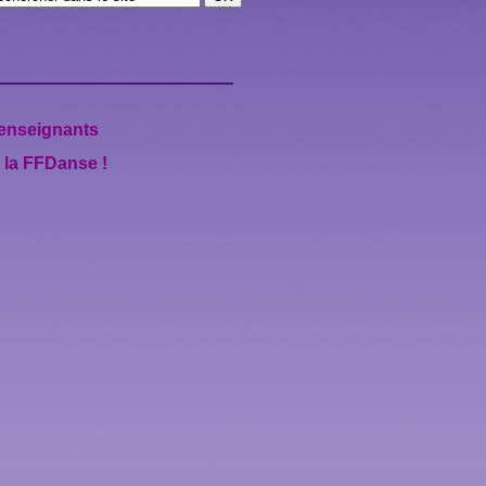
 enseignants
à la FFDanse !