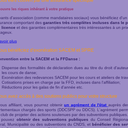
Vous êtes couvert par une assurance spécifique
couvre les riques inhérant à votre pratique
eants d'association (comme mandataires sociaux) vous bénéficiez d'un 
surance comportant des
garanties très
complètes incluses dans le p
e licence
et des garanties complémentaires très intéressantes à un prix
tageux.
avoir plus
Vous bénéficiez d'exonération SACEM et SPRE
onvention entre la SACEM et la FFDanse :
Dispense des formalités de déclaration dues au titre du droit d'auteur
les cours de danse;
Exonération des redevances SACEM pour les cours et ateliers de trava
Cotisations prises en charge par la FFD, incluses dans l'affiliation;
Réductions pour les galas de fin d'année etc.
Vous avez accès à des soutiens publics pour votre structure
ous affiliant, vous pourrez obtenir
un agrément de l'état
auprès des
rtementaux chargés des sports (DDCSPP ou DDCS). L'agrément perme
 club de projeter des actions soutenues par des subventions publiques.
 pouvez
obtenir des subventions publiques
du Conseil Régional
al, Municipalité ou des subventions du CNDS, et
bénéficier des ser